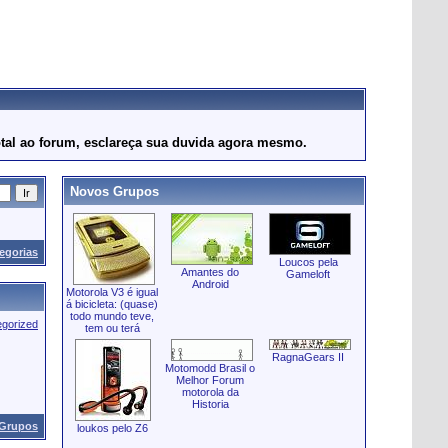
otal ao forum, esclareça sua duvida agora mesmo.
Novos Grupos
egorias
Loucos pela
Amantes do
Gameloft
Android
Motorola V3 é igual
á bicicleta: (quase)
todo mundo teve,
gorized
tem ou terá
RagnaGears II
Motomodd Brasil o
Melhor Forum
motorola da
Historia
 Grupos
loukos pelo Z6