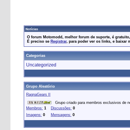
Notícias
O forum Motomodd, melhor forum de suporte, é gratuito, 
É preciso se
Registrar
, para poder ver os links, e baix
Categorias
Uncategorized
Grupo Aleatório
RagnaGears II
Grupo criado para membros exclusivos de no
Membros:
1
Discussões:
0
Imagens:
0
Mensagens:
0